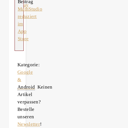
Beitrag
away
MathStudio
reduziert
im
App
Store
Kategorie:
Google
&
Android
Keinen
Artikel
verpassen?
Bestelle
unseren
Newsletter
!