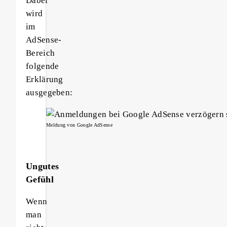
Dabei
wird
im
AdSense-
Bereich
folgende
Erklärung
ausgegeben:
Meldung von Google AdSense
Ungutes
Gefühl
Wenn
man