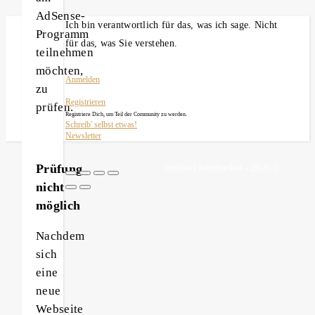
AdSense-
Ich bin verantwortlich für das, was ich sage. Nicht
Programm
für das, was Sie verstehen.
teilnehmen
möchten,
Anmelden
zu
Registrieren
prüfen.
Registriere Dich, um Teil der Community zu werden.
Schreib' selbst etwas!
Newsletter
Prüfung
michael heinbockel - 2026 ©
nicht
möglich
Nachdem
sich
eine
neue
Webseite