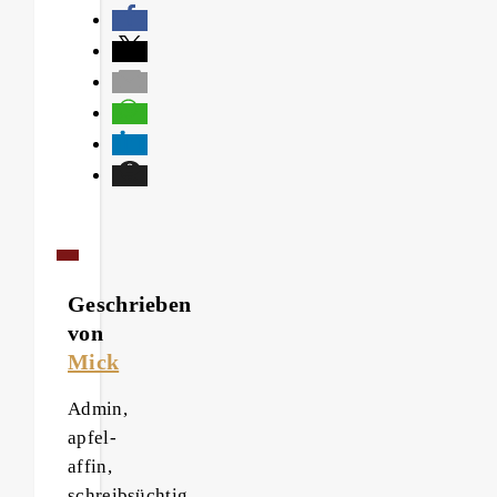
Geschrieben
von
Mick
Admin,
apfel-
affin,
schreibsüchtig.