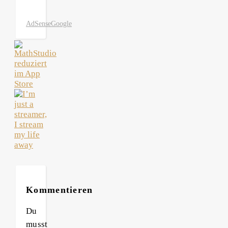
AdSense
Google
Kommentieren
Du
musst