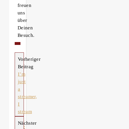
freuen
uns
über
Deinen
Besuch.
Vorheriger
Beitrag
I’m
just
a
streamer,
I
stream
my
Nächster
life