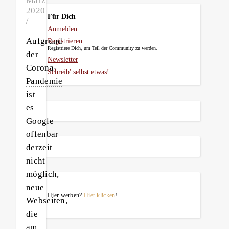
März
2020
Für Dich
/
Anmelden
Aufgrund
Registrieren
Registriere Dich, um Teil der Community zu werden.
der
Newsletter
Corona-
Schreib' selbst etwas!
Pandemie
ist
es
Google
offenbar
derzeit
nicht
möglich,
neue
Hier werben?
Hier klicken
!
Webseiten,
die
am