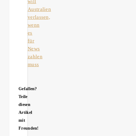
will
Australien
verlassen,
wenn
es
für
News
zahlen
muss
Gefallen?
Teile
diesen
Artikel
mit
Freunden!