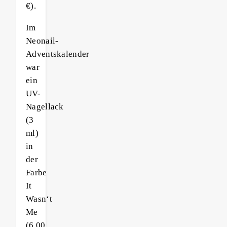
€).
Im
Neonail-
Adventskalender
war
ein
UV-
Nagellack
(3
ml)
in
der
Farbe
It
Wasn‘t
Me
(6,00