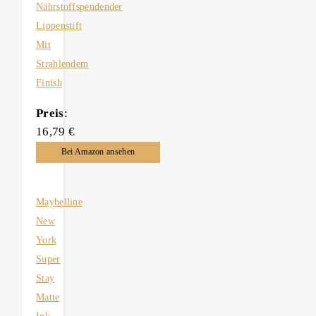
Nährstoffspendender
Lippenstift
Mit
Strahlendem
Finish
Preis
:
16,79 €
Bei Amazon ansehen
Maybelline
New
York
Super
Stay
Matte