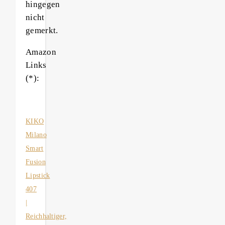
hingegen
nicht
gemerkt.
Amazon
Links
(*):
KIKO
Milano
Smart
Fusion
Lipstick
407
|
Reichhaltiger,