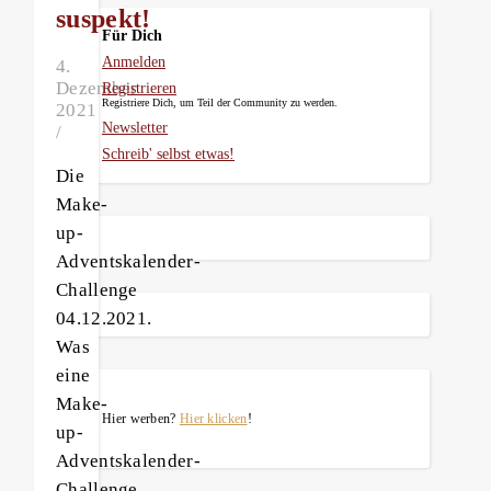
suspekt!
Für Dich
Anmelden
4.
Dezember
Registrieren
Registriere Dich, um Teil der Community zu werden.
2021
Newsletter
/
Schreib' selbst etwas!
Die
Make-
up-
Adventskalender-
Challenge
04.12.2021.
Was
eine
Make-
Hier werben?
Hier klicken
!
up-
Adventskalender-
Challenge