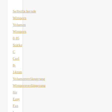
Selbstfächernde
Wimpern
Volumen
Wimpern
0.05
Stärke
C
Curl
8-
14mm
Volumenverlängerung
Wimpernverlängerung
für
Easy
Fan