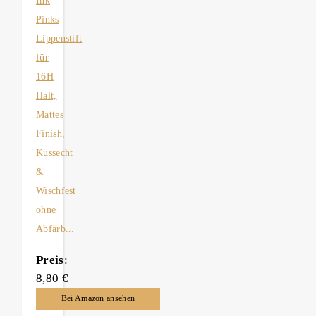
Ink
Pinks
Lippenstift
für
16H
Halt,
Mattes
Finish,
Kussecht
&
Wischfest
ohne
Abfärb...
Preis
:
8,80 €
Bei Amazon ansehen