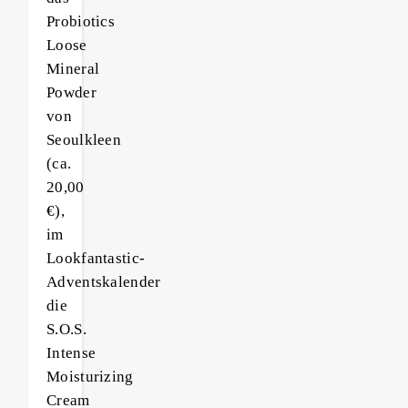
Probiotics
Loose
Mineral
Powder
von
Seoulkleen
(ca.
20,00
€),
im
Lookfantastic-
Adventskalender
die
S.O.S.
Intense
Moisturizing
Cream