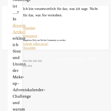
ist
Ich bin verantwortlich für das, was ich sage. Nicht
…?
für das, was Sie verstehen.
In
diesem
Anmelden
Artikel
Registrieren
erkläre
Registriere Dich, um Teil der Community zu werden.
ich
Schreib' selbst etwas!
Newsletter
Sinn
und
michael heinbockel - 2026 ©
Unsinn
der
Make-
up-
Adventskalender-
Challenge
und
warum