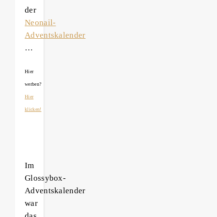
der
Neonail-
Adventskalender
…
Hier
werben?
Hier
klicken!
Im
Glossybox-
Adventskalender
war
das