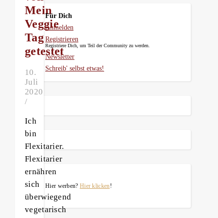
Mein
Für Dich
Veggie
Anmelden
Tag
Registrieren
Registriere Dich, um Teil der Community zu werden.
getestet
Newsletter
Schreib' selbst etwas!
10.
Juli
2020
/
Ich
bin
Flexitarier.
Flexitarier
ernähren
sich
Hier werben?
Hier klicken
!
überwiegend
vegetarisch