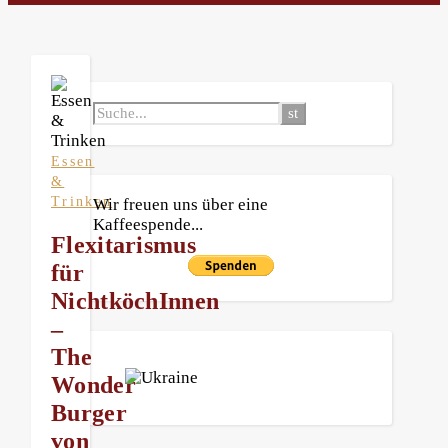
Essen
&
Trinken
Wir freuen uns über eine
Kaffeespende...
Flexitarismus
für
NichtköchInnen
–
The
Wonder
Burger
von