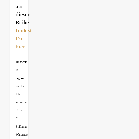
aus
dieser
Reihe
findest
Du
hier
.
Hinweis
in
eigener
Sache:
Ich
schreibe
nicht
für
Stiftung
Warentest,