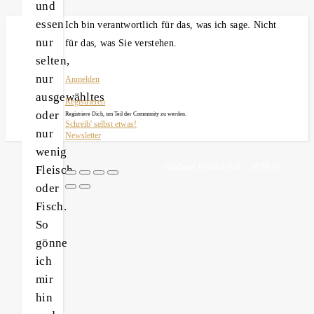
und
essen
Ich bin verantwortlich für das, was ich sage. Nicht
nur
für das, was Sie verstehen.
selten,
nur
Anmelden
ausgewähltes
Registrieren
oder
Registriere Dich, um Teil der Community zu werden.
Schreib' selbst etwas!
nur
Newsletter
wenig
michael heinbockel - 2026 ©
Fleisch
oder
Fisch.
So
gönne
ich
mir
hin