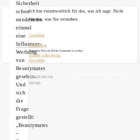
Sicherheit
schon
Ich bin verantwortlich für das, was ich sage. Nicht
mindestens
für das, was Sie verstehen.
einmal
eine
Anmelden
Influencer
-
Registrieren
Werbung
Registriere Dich, um Teil der Community zu werden.
Schreib' selbst etwas!
von
Newsletter
Beautymates
michael heinbockel - 2026 ©
gesehen.
Und
sich
die
Frage
gestellt:
„Beautymates
–