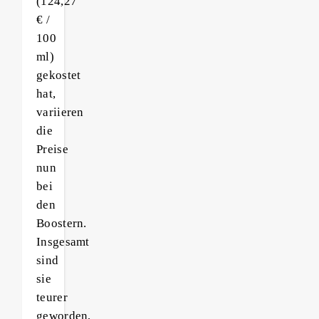
(124,27
€ /
100
ml)
gekostet
hat,
variieren
die
Preise
nun
bei
den
Boostern.
Insgesamt
sind
sie
teurer
geworden,