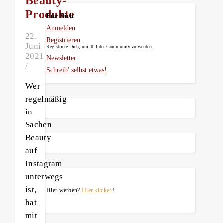
Beauty-
Produkte
Für Dich
Anmelden
22.
Registrieren
Juni
Registriere Dich, um Teil der Community zu werden.
2021
Newsletter
/
Schreib' selbst etwas!
Wer
regelmäßig
in
Sachen
Beauty
auf
Instagram
unterwegs
ist,
Hier werben?
Hier klicken
!
hat
mit