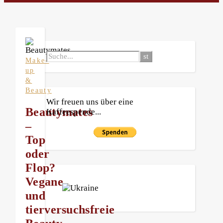
Make-
up
&
Beauty
Wir freuen uns über eine
Beautymates
Kaffeespende...
–
Top
oder
Flop?
Vegane
und
tierversuchsfreie