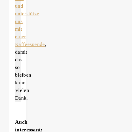
und
unterstütze
uns
mit
einer
Kaffeespende
,
damit
das
so
bleiben
kann.
Vielen
Dank.
Auch
interessant: