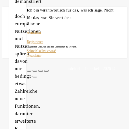
demonstriert
–
Ich bin verantwortlich für das, was ich sage. Nicht
doch
für das, was Sie verstehen.
europäische
Nutzerinnen
Anmelden
und
Registrieren
Nutzer
Registriere Dich, um Teil der Community zu werden.
Schreib' selbst etwas!
spüren
Newsletter
davon
nur
michael heinbockel - 2026 ©
bedingt
etwas.
Zahlreiche
neue
Funktionen,
darunter
erweiterte
KI
-