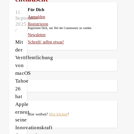
Für Dich
11.
Anmelden
September
2025
Registrieren
Registriere Dich, um Teil der Community zu werden.
/
Newsletter
Mit
Schreib' selbst etwas!
der
Veröffentlichung
von
macOS
Tahoe
26
hat
Apple
erneut
Hier werben?
Hier klicken
!
seine
Innovationskraft