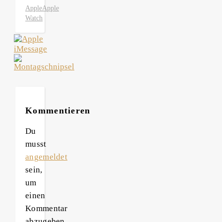
Apple
Apple
Watch
Kommentieren
Du
musst
angemeldet
sein,
um
einen
Kommentar
abzugeben.