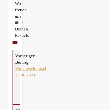
Wir
freuen
uns
über
Deinen
Besuch.
Vorheriger
Beitrag
Montagschnipsel
28.06.2021