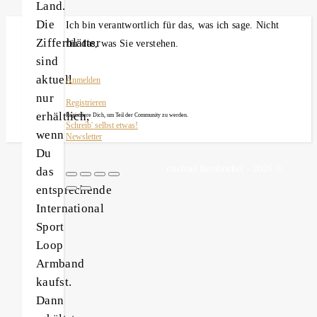
Land.
Die
Ich bin verantwortlich für das, was ich sage. Nicht
Zifferblätter
für das, was Sie verstehen.
sind
aktuell
Anmelden
nur
Registrieren
erhältlich,
Registriere Dich, um Teil der Community zu werden.
Schreib' selbst etwas!
wenn
Newsletter
Du
michael heinbockel - 2026 ©
das
entsprechende
International
Sport
Loop
Armband
kaufst.
Dann