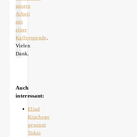
unsere
Arbeit
mit
einer
Kaffeespende
.
Vielen
Dank.
Auch
interessant:
Eliud
Kipchoge
gewinnt
Tokio