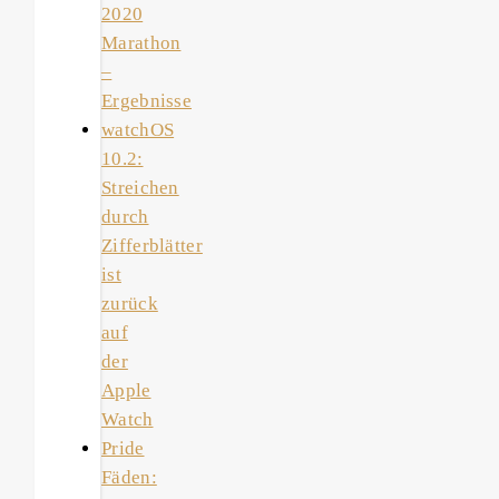
2020
Marathon
–
Ergebnisse
watchOS
10.2:
Streichen
durch
Zifferblätter
ist
zurück
auf
der
Apple
Watch
Pride
Fäden: