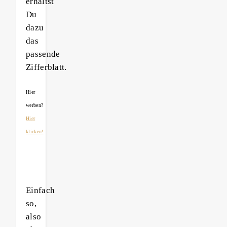
erhältst
Du
dazu
das
passende
Zifferblatt.
Hier
werben?
Hier
klicken!
Einfach
so,
also