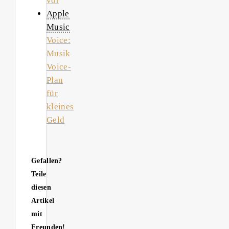
vor
Apple
Music
Voice:
Musik
Voice-
Plan
für
kleines
Geld
Gefallen?
Teile
diesen
Artikel
mit
Freunden!