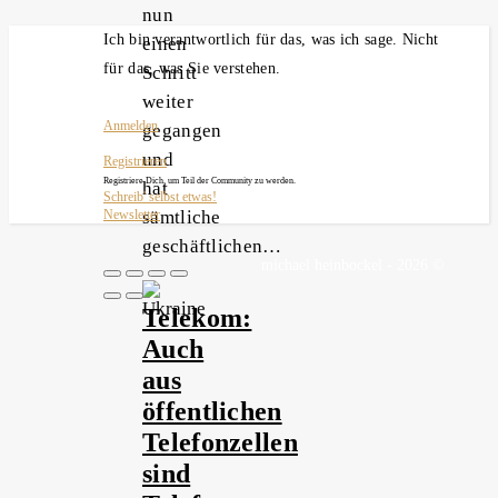
nun
Ich bin verantwortlich für das, was ich sage. Nicht
einen
für das, was Sie verstehen.
Schritt
weiter
Anmelden
gegangen
und
Registrieren
Registriere Dich, um Teil der Community zu werden.
hat
Schreib' selbst etwas!
sämtliche
Newsletter
geschäftlichen…
michael heinbockel - 2026 ©
Telekom:
Auch
aus
öffentlichen
Telefonzellen
sind