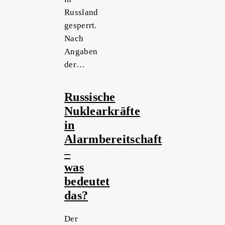
Russland
gesperrt.
Nach
Angaben
der…
Russische
Nuklearkräfte
in
Alarmbereitschaft
–
was
bedeutet
das?
Der