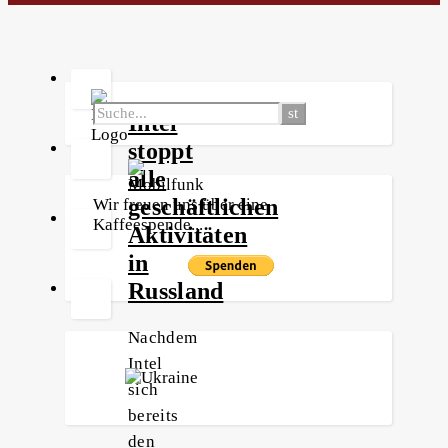
Intel
stoppt
alle
geschäftlichen
Wir freuen uns über eine
Kaffeespende...
Aktivitäten
in
Russland
Nachdem
Intel
sich
bereits
den