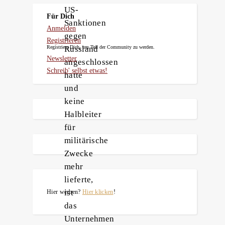
US-
Für Dich
Sanktionen
Anmelden
gegen
Registrieren
Russland
Registriere Dich, um Teil der Community zu werden.
Newsletter
angeschlossen
Schreib' selbst etwas!
hatte
und
keine
Halbleiter
für
militärische
Zwecke
mehr
lieferte,
ist
Hier werben?
Hier klicken
!
das
Unternehmen