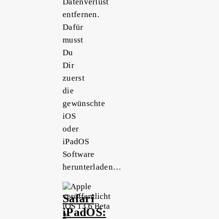
Datenverlust
entfernen.
Dafür
musst
Du
Dir
zuerst
die
gewünschte
iOS
oder
iPadOS
Software
herunterladen…
Safari
iPadOS: