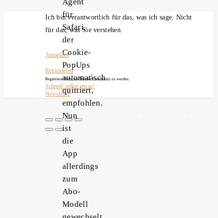
Agent
für
Ich bin verantwortlich für das, was ich sage. Nicht
Safari,
für das, was Sie verstehen.
der
Cookie-
Anmelden
PopUps
Registrieren
automatisch
Registriere Dich, um Teil der Community zu werden.
Schreib' selbst etwas!
quittiert,
Newsletter
empfohlen.
Nun
michael heinbockel - 2026 ©
ist
die
App
allerdings
zum
Abo-
Modell
gewechselt.