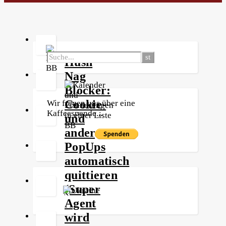
Hush
Nag
Blocker:
Cookie-
Wir freuen uns über eine
Kaffeespende...
und
andere
PopUps
automatisch
quittieren
(Super
Agent
wird