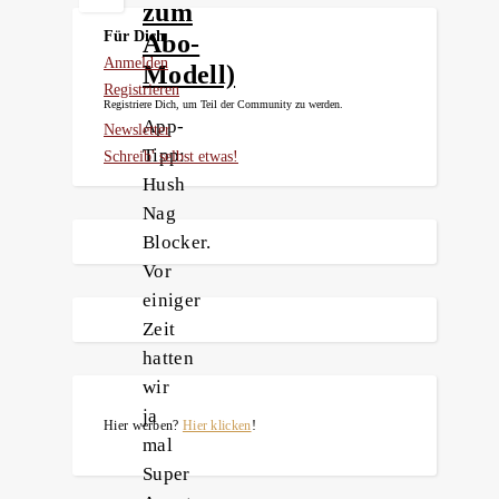
zum
Für Dich
Abo-
Anmelden
Modell)
Registrieren
Registriere Dich, um Teil der Community zu werden.
App-
Newsletter
Tipp:
Schreib' selbst etwas!
Hush
Nag
Blocker.
Vor
einiger
Zeit
hatten
wir
ja
Hier werben?
Hier klicken
!
mal
Super