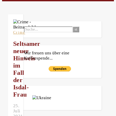
Crime
Seltsamer
neuer
Wir freuen uns über eine
Hinweis
Kaffeespende...
im
Fall
der
Isdal-
Frau
25.
Juli