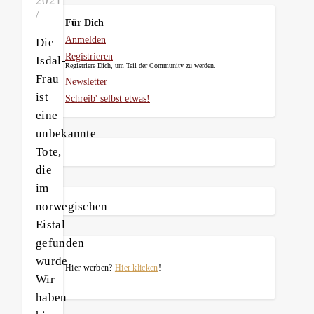
2021
/
Für Dich
Anmelden
Die
Registrieren
Isdal-
Registriere Dich, um Teil der Community zu werden.
Frau
Newsletter
ist
Schreib' selbst etwas!
eine
unbekannte
Tote,
die
im
norwegischen
Eistal
gefunden
wurde.
Hier werben?
Hier klicken
!
Wir
haben