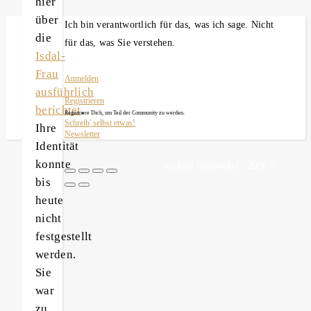
hier
über
Ich bin verantwortlich für das, was ich sage. Nicht
die
für das, was Sie verstehen.
Isdal-
Frau
Anmelden
ausführlich
Registrieren
berichtet
.
Registriere Dich, um Teil der Community zu werden.
Schreib' selbst etwas!
Ihre
Newsletter
Identität
konnte
michael heinbockel - 2026 ©
bis
heute
nicht
festgestellt
werden.
Sie
war
zu