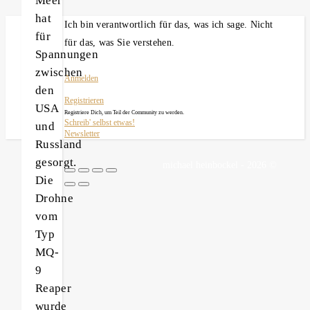
Meer
hat
Ich bin verantwortlich für das, was ich sage. Nicht
für
für das, was Sie verstehen.
Spannungen
zwischen
Anmelden
den
Registrieren
USA
Registriere Dich, um Teil der Community zu werden.
Schreib' selbst etwas!
und
Newsletter
Russland
gesorgt.
michael heinbockel - 2026 ©
Die
Drohne
vom
Typ
MQ-
9
Reaper
wurde