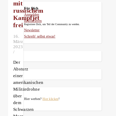
mit
Für Dich
russischem
Anmelden
Kampfjet
Registrieren
frei
Registriere Dich, um Teil der Community zu werden.
Newsletter
16.
Schreib' selbst etwas!
März
2023
/
Der
Absturz
einer
amerikanischen
Militärdrohne
über
Hier werben?
Hier klicken
!
dem
Schwarzen