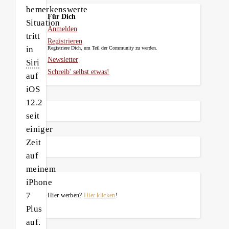
bemerkenswerte
Für Dich
Situation
Anmelden
tritt
Registrieren
in
Registriere Dich, um Teil der Community zu werden.
Newsletter
Siri
Schreib' selbst etwas!
auf
iOS
12.2
seit
einiger
Zeit
auf
meinem
iPhone
7
Hier werben?
Hier klicken
!
Plus
auf.