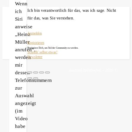
Wenn
Ich bin verantwortlich für das, was ich sage. Nicht
ich
für das, was Sie verstehen.
Siri
anweise
„Heinz
Anmelden
Müller
Registrieren
Registriere Dich, um Teil der Community zu werden.
anrufen“,
Schreib' selbst etwas!
werden
Newsletter
mir
michael heinbockel - 2026 ©
dessen
Telefonnummern
zur
Auswahl
angezeigt
(im
Video
habe