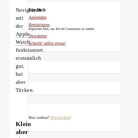
Navigieren
Für Dich
mit
Anmelden
Registrieren
der
Registriere Dich, um Teil der Community zu werden.
Apple
Newsletter
Watch
Schreib' selbst etwas!
funktioniert
erstaunlich
gut,
hat
aber
Tücken.
Hier werben?
Hier klicken
!
Klein
aber