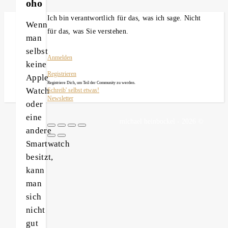
oho
Ich bin verantwortlich für das, was ich sage. Nicht
Wenn
für das, was Sie verstehen.
man
selbst
Anmelden
keine
Registrieren
Apple
Registriere Dich, um Teil der Community zu werden.
Watch
Schreib' selbst etwas!
Newsletter
oder
eine
michael heinbockel - 2026 ©
andere
Smartwatch
besitzt,
kann
man
sich
nicht
gut