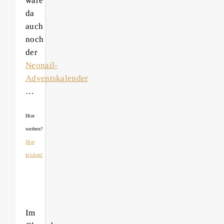
wäre
da
auch
noch
der
Neonail-
Adventskalender
…
Hier
werben?
Hier
klicken!
Im