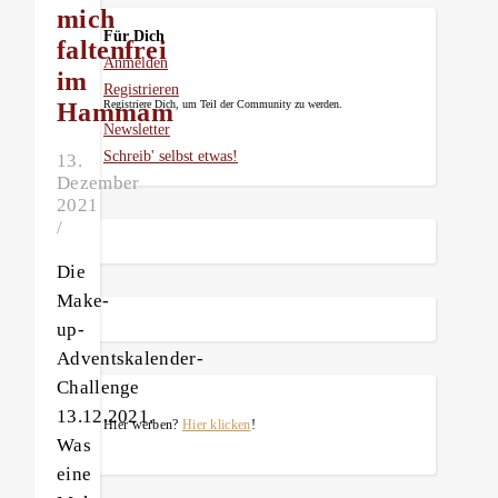
mich
Für Dich
faltenfrei
Anmelden
im
Registrieren
Hammam
Registriere Dich, um Teil der Community zu werden.
Newsletter
Schreib' selbst etwas!
13.
Dezember
2021
/
Die
Make-
up-
Adventskalender-
Challenge
13.12.2021.
Hier werben?
Hier klicken
!
Was
eine