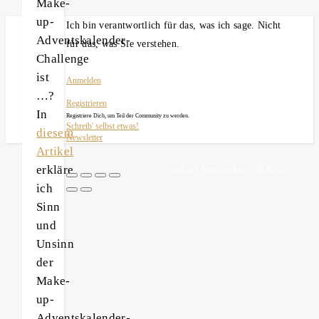
Make-
up-
Ich bin verantwortlich für das, was ich sage. Nicht
Adventskalender-
für das, was Sie verstehen.
Challenge
ist
Anmelden
…?
Registrieren
In
Registriere Dich, um Teil der Community zu werden.
Schreib' selbst etwas!
diesem
Newsletter
Artikel
erkläre
michael heinbockel - 2026 ©
ich
Sinn
und
Unsinn
der
Make-
up-
Adventskalender-