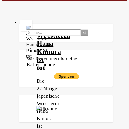
Wrestlerin
Hana
Kimura
ist
Wir freuen uns über eine
Kaffeespende...
tot
Die
22jährige
japanische
Wrestlerin
Hana
Kimura
ist