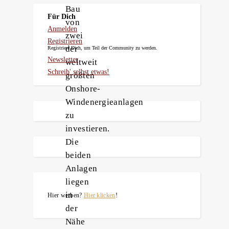
Bau
Für Dich
von
Anmelden
zwei
Registrieren
der
Registriere Dich, um Teil der Community zu werden.
Newsletter
weltweit
Schreib' selbst etwas!
größten
Onshore-
Windenergieanlagen
zu
investieren.
Die
beiden
Anlagen
liegen
in
Hier werben?
Hier klicken
!
der
Nähe