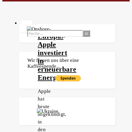
Europa:
Apple
investiert
in
Wir freuen uns über eine
Kaffeespende...
erneuerbare
Energien
Apple
hat
heute
angekündigt,
in
den