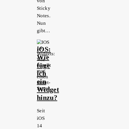
von
Sticky
Notes.
Nun
gibt…
iOS:
Wie
füge
ich
ein
Widget
hinzu?
Seit
iOS
14