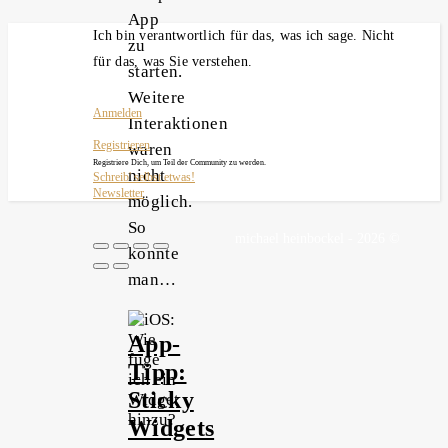
App
Ich bin verantwortlich für das, was ich sage. Nicht
zu
für das, was Sie verstehen.
starten.
Weitere
Anmelden
Interaktionen
Registrieren
waren
Registriere Dich, um Teil der Community zu werden.
nicht
Schreib' selbst etwas!
Newsletter
möglich.
So
michael heinbockel - 2026 ©
konnte
man…
App-
Tipp:
Sticky
Widgets