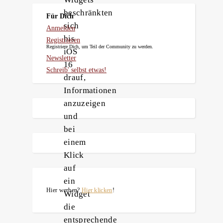
beschränkten
Für Dich
sich
Anmelden
bis
Registrieren
Registriere Dich, um Teil der Community zu werden.
iOS
Newsletter
16
Schreib' selbst etwas!
drauf,
Informationen
anzuzeigen
und
bei
einem
Klick
auf
ein
Hier werben?
Hier klicken
!
Widget
die
entsprechende