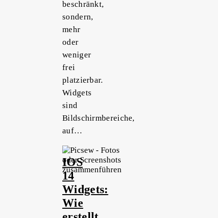
beschränkt,
sondern,
mehr
oder
weniger
frei
platzierbar.
Widgets
sind
Bildschirmbereiche,
auf…
IOS
14
Widgets:
Wie
erstellt