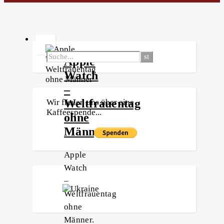
Apple
Watch
–
Weltfrauentag
Wir freuen uns über eine
Kaffeespende...
ohne
Männer
Apple
Watch
–
Weltfrauentag
ohne
Männer.