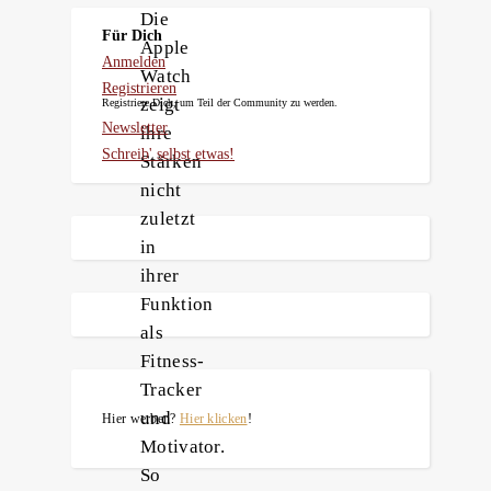
Die
Für Dich
Apple
Anmelden
Watch
Registrieren
zeigt
Registriere Dich, um Teil der Community zu werden.
Newsletter
ihre
Schreib' selbst etwas!
Stärken
nicht
zuletzt
in
ihrer
Funktion
als
Fitness-
Tracker
und
Hier werben?
Hier klicken
!
Motivator.
So