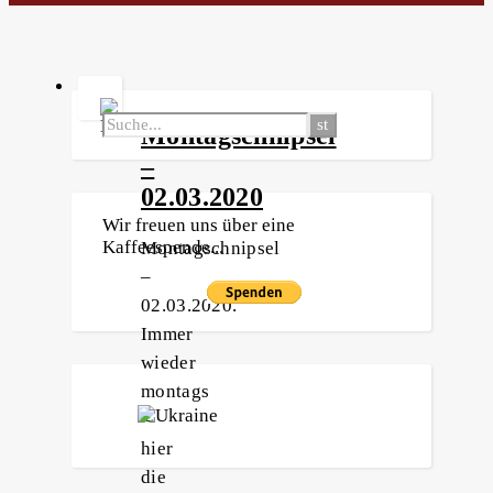
Montagschnipsel
–
02.03.2020
Wir freuen uns über eine
Kaffeespende...
Montagschnipsel
–
02.03.2020.
Immer
wieder
montags
–
hier
die