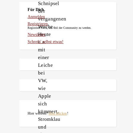
Schnipsel
Für Dich
der
Anmelden
vergangenen
Registrieren
Woche.
Registriere Dich, um Teil der Community zu werden.
Heute
Newsletter
u.a.
Schreib' selbst etwas!
mit
einer
Leiche
bei
VW,
wie
Apple
sich
kümmert,
Hier werben?
Hier klicken
!
Stromklau
und