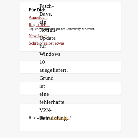
Patch-
Für Dich
Days,
Anmelden
ein
Registrieren
Notfall-
Registriere Dich, um Teil der Community zu werden.
Newsletter
Update
Schreib' selbst etwas!
für
Windows
10
ausgeliefert.
Grund
ist
eine
fehlerhafte
VPN-
Behandlung.
Hier werben?
Hier klicken
!