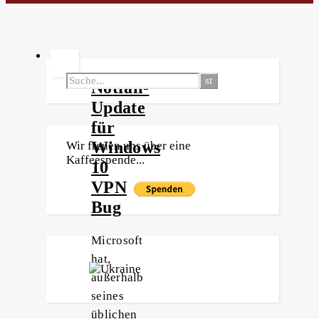
Notfall-
Update
für
Windows
Wir freuen uns über eine
Kaffeespende...
10
VPN
Bug
Microsoft
hat,
außerhalb
seines
üblichen