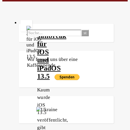
Jailbreak
für
iOS
und
Wir freuen uns über eine
Kaffeespende...
iPadOS
13.5
Kaum
wurde
iOS
13.5
veröffentlicht,
gibt