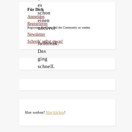
es
Für Dich
schon
Anmelden
einen
Registrieren
unc0ver
Registriere Dich, um Teil der Community zu werden.
Newsletter
–
Schreib' selbst etwas!
Jailbreak.
Das
ging
schnell.
Hier werben?
Hier klicken
!