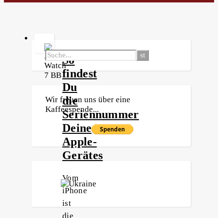
So
findest
Du
die
Wir freuen uns über eine
Kaffeespende...
Seriennummer
Deines
Apple-
Gerätes
Vom
iPhone
ist
die