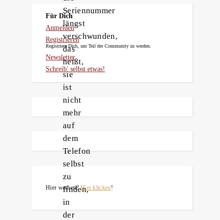
Seriennummer
Für Dich
längst
Anmelden
verschwunden,
Registrieren
Registriere Dich, um Teil der Community zu werden.
das
Newsletter
heißt,
Schreib' selbst etwas!
sie
ist
nicht
mehr
auf
dem
Telefon
selbst
zu
Hier werben?
Hier klicken
!
finden,
in
der