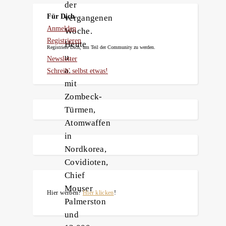
der
Für Dich
vergangenen
Anmelden
Woche.
Registrieren
Heute
Registriere Dich, um Teil der Community zu werden.
u.
Newsletter
a.
Schreib' selbst etwas!
mit
Zombeck-
Türmen,
Atomwaffen
in
Nordkorea,
Covidioten,
Chief
Mouser
Hier werben?
Hier klicken
!
Palmerston
und