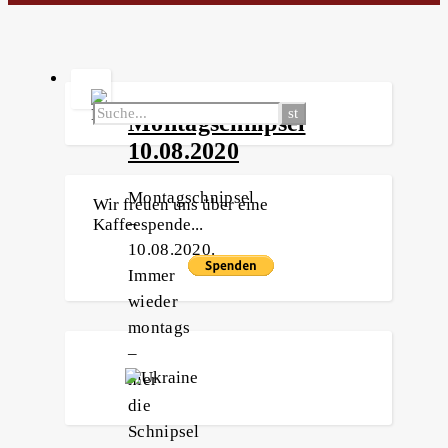
Montagschnipsel
10.08.2020
Montagschnipsel
Wir freuen uns über eine
–
Kaffeespende...
10.08.2020.
Immer
wieder
montags
–
hier
die
Schnipsel