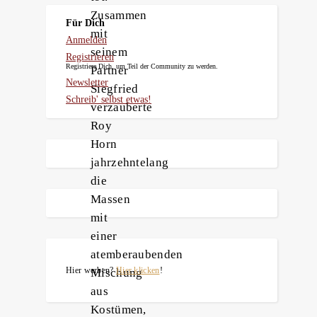
Zusammen
Für Dich
mit
Anmelden
seinem
Registrieren
Registriere Dich, um Teil der Community zu werden.
Partner
Newsletter
Siegfried
Schreib' selbst etwas!
verzauberte
Roy
Horn
jahrzehntelang
die
Massen
mit
einer
atemberaubenden
Hier werben?
Hier klicken
!
Mischung
aus
Kostümen,