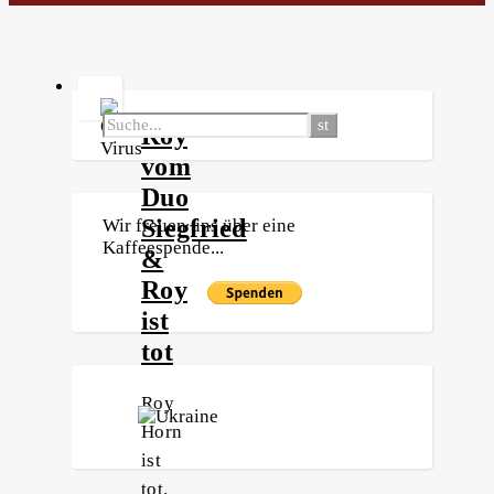
Roy
vom
Duo
Siegfried
Wir freuen uns über eine
Kaffeespende...
&
Roy
ist
tot
Roy
Horn
ist
tot.