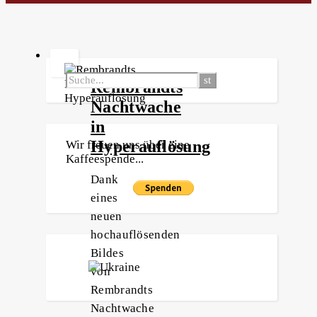
Rembrandts
Nachtwache
in
Hyperauflösung
Wir freuen uns über eine
Kaffeespende...
Dank
eines
neuen
hochauflösenden
Bildes
von
Rembrandts
Nachtwache