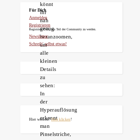
könnt
Für Dich
ihr
Anmelden
nah
Registrieren
genug
Registriere Dich, um Teil der Community zu werden.
heranzoomen,
Newsletter
Schreib' selbst etwas!
um
alle
kleinen
Details
zu
sehen:
In
der
Hyperauflösung
erkennt
Hier werben?
Hier klicken
!
man
Pinselstriche,