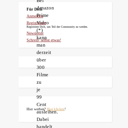
Bei
Amazon
Für Dich
Prime
Anmelden
Video
Registrieren
Registriere Dich, um Teil der Community zu werden.
(*)
Newsletter
kann
Schreib' selbst etwas!
man
derzeit
über
300
Filme
zu
je
99
Cent
Hier werben?
Hier klicken
!
ausleihen.
Dabei
handelt