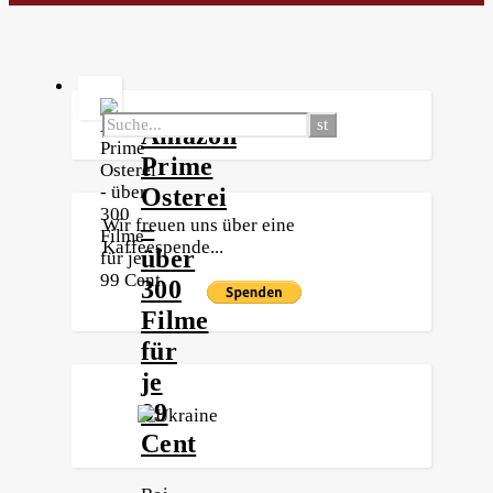
Amazon
Prime
Osterei
–
Wir freuen uns über eine
Kaffeespende...
über
300
Filme
für
je
99
Cent