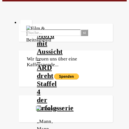
Mord
mit
Aussicht
–
Wir freuen uns über eine
Kaffeespende...
ARD
dreht
Staffel
4
der
Erfolgsserie
„Mann,
Mann,