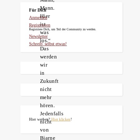
Mann.
Für Dich
Hier
Anmelden
ist
Registrieren
Registriere Dich, um Teil der Community zu werden.
was
Newsletter
los.“
Schreib' selbst etwas!
Das
werden
wir
in
Zukunft
nicht
mehr
hören.
Jedenfalls
Hier werben?
Hier klicken
!
nicht
von
Bjarne