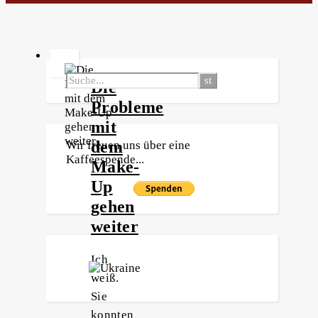
Die
Probleme
mit
dem
Wir freuen uns über eine
Kaffeespende...
Make-
Up
gehen
weiter
Ich
weiß.
Sie
konnten