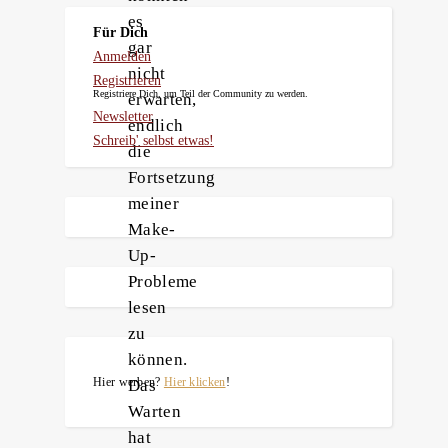
es
Für Dich
gar
Anmelden
nicht
Registrieren
Registriere Dich, um Teil der Community zu werden.
erwarten,
Newsletter
endlich
Schreib' selbst etwas!
die
Fortsetzung
meiner
Make-
Up-
Probleme
lesen
zu
können.
Hier werben?
Hier klicken
!
Das
Warten
hat