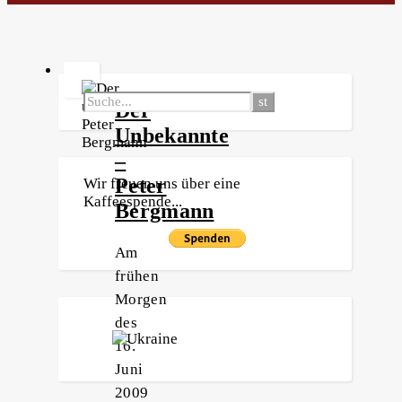
Der
Unbekannte
–
Peter
Wir freuen uns über eine
Kaffeespende...
Bergmann
Am
frühen
Morgen
des
16.
Juni
2009