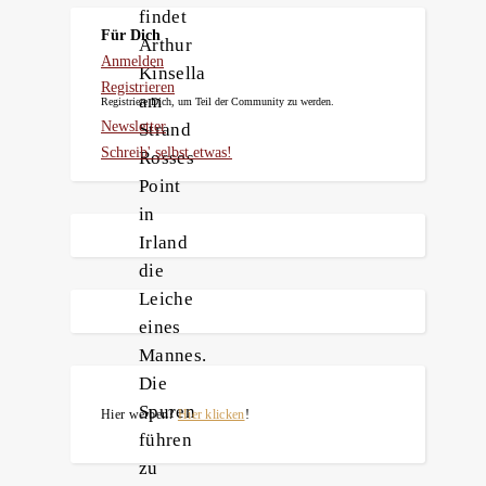
findet
Für Dich
Arthur
Anmelden
Kinsella
Registrieren
am
Registriere Dich, um Teil der Community zu werden.
Newsletter
Strand
Schreib' selbst etwas!
Rosses
Point
in
Irland
die
Leiche
eines
Mannes.
Die
Spuren
Hier werben?
Hier klicken
!
führen
zu