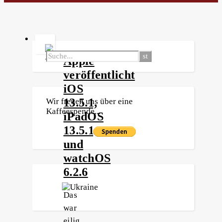
Apple
veröffentlicht
iOS
13.5.1,
Wir freuen uns über eine
Kaffeespende...
iPadOS
13.5.1
und
watchOS
6.2.6
Das
war
eilig.