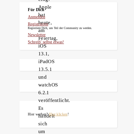
Apple
Für Dich
hat
Anmelden
heute,
Registrieren
Registriere Dich, um Teil der Community zu werden.
am
Newsletter
Feiertag,
Schreib' selbst etwas!
iOS
13.1,
iPadOS
13.5.1
und
watchOS
6.2.1
veröffentlicht.
Es
Hier werben?
Hier klicken
!
handelt
sich
um