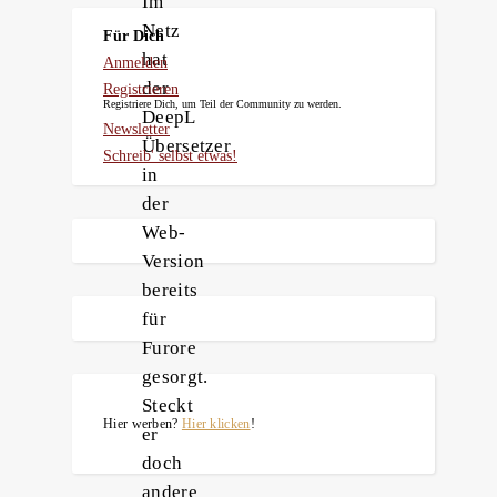
Im
Netz
Für Dich
hat
Anmelden
der
Registrieren
Registriere Dich, um Teil der Community zu werden.
DeepL
Newsletter
Übersetzer
Schreib' selbst etwas!
in
der
Web-
Version
bereits
für
Furore
gesorgt.
Steckt
Hier werben?
Hier klicken
!
er
doch
andere