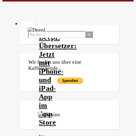
DeepL
Übersetzer:
Jetzt
mit
Wir freuen uns über eine
Kaffeespende...
iPhone-
und
iPad-
App
im
App
Store