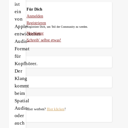
ist
Für Dich
ein
Anmelden
von
Registrieren
Apple
Registriere Dich, um Teil der Community zu werden.
entwickeltes
Newsletter
Schreib' selbst etwas!
Audio-
Format
für
Kopfhörer.
Der
Klang
kommt
beim
Spatial
Audio
Hier werben?
Hier klicken
!
oder
auch