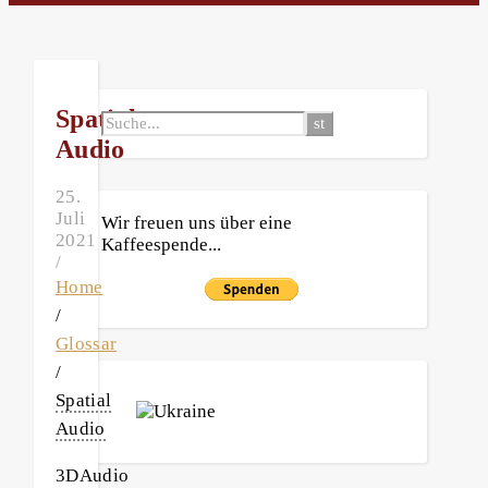
Spatial
Audio
25.
Juli
Wir freuen uns über eine
2021
Kaffeespende...
/
Home
/
Glossar
/
Spatial
Audio
3DAudio