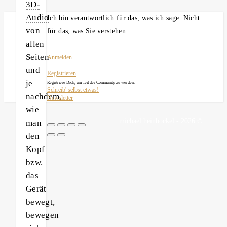
3D-
Audio
Ich bin verantwortlich für das, was ich sage. Nicht
von
für das, was Sie verstehen.
allen
Seiten
Anmelden
und
Registrieren
je
Registriere Dich, um Teil der Community zu werden.
Schreib' selbst etwas!
nachdem,
Newsletter
wie
michael heinbockel - 2026 ©
man
den
Kopf
bzw.
das
Gerät
bewegt,
bewegen