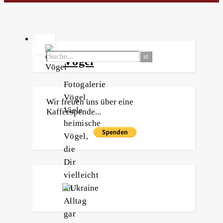
Vögel
Fotogalerie
Vögel.
Wir freuen uns über eine
Viele
Kaffeespende...
heimische
Vögel,
die
Dir
vielleicht
im
Alltag
gar