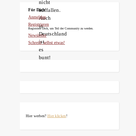
nicht
auffallen.
Für Dich
Anmelden
Auch
Registrieren
in
Registriere Dich, um Teil der Community zu werden.
Deutschland
Newsletter
ist
Schreib' selbst etwas!
es
bunt!
Hier werben?
Hier klicken
!