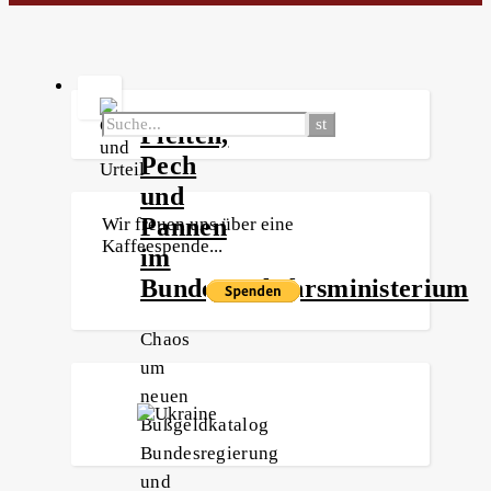
Pleiten,
Pech
und
Pannen
Wir freuen uns über eine
Kaffeespende...
im
Bundesverkehrsministerium
Chaos
um
neuen
Bußgeldkatalog
Bundesregierung
und