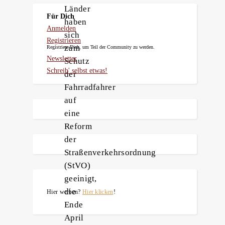
Länder
Für Dich
haben
Anmelden
sich
Registrieren
zum
Registriere Dich, um Teil der Community zu werden.
Newsletter
Schutz
Schreib' selbst etwas!
der
Fahrradfahrer
auf
eine
Reform
der
Straßenverkehrsordnung
(StVO)
geeinigt,
die
Hier werben?
Hier klicken
!
Ende
April