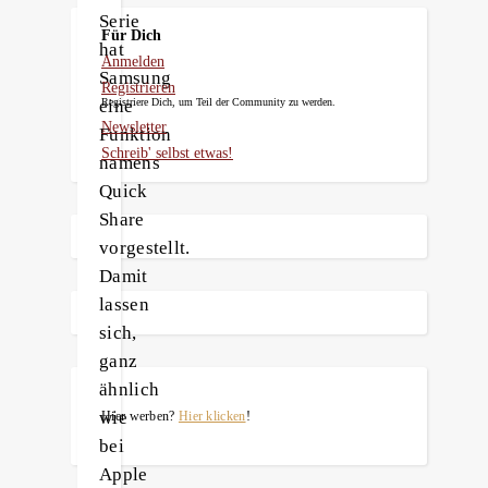
Serie
Für Dich
hat
Anmelden
Samsung
Registrieren
eine
Registriere Dich, um Teil der Community zu werden.
Newsletter
Funktion
Schreib' selbst etwas!
namens
Quick
Share
vorgestellt.
Damit
lassen
sich,
ganz
ähnlich
wie
Hier werben?
Hier klicken
!
bei
Apple