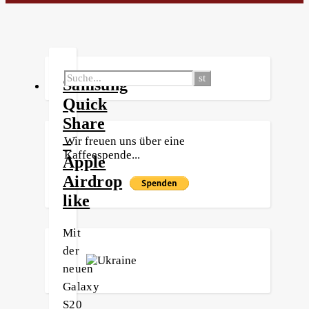
Samsung
Quick
Share
–
Wir freuen uns über eine
Kaffeespende...
Apple
Airdrop
like
Mit
der
neuen
Galaxy
S20