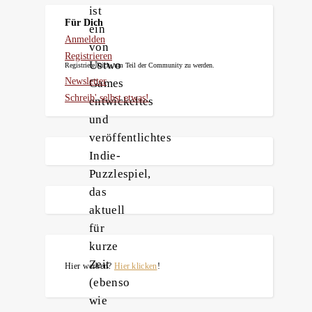
ist
Für Dich
ein
Anmelden
von
Registrieren
Ustwo
Registriere Dich, um Teil der Community zu werden.
Newsletter
Games
Schreib' selbst etwas!
entwickeltes
und
veröffentlichtes
Indie-
Puzzlespiel,
das
aktuell
für
kurze
Zeit
Hier werben?
Hier klicken
!
(ebenso
wie