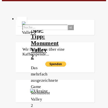
App-
Tipp:
Monument
Valley
Wir freuen uns über eine
Kaffeespende...
2
Das
mehrfach
ausgezeichnete
Game
Monument
Valley
2