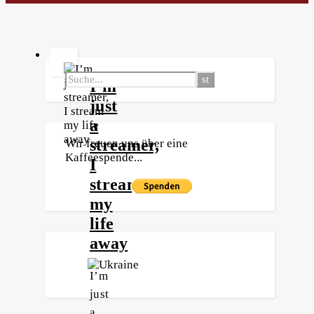
I’m
just
a
streamer,
Wir freuen uns über eine
Kaffeespende...
I
stream
my
life
away
I’m
just
a