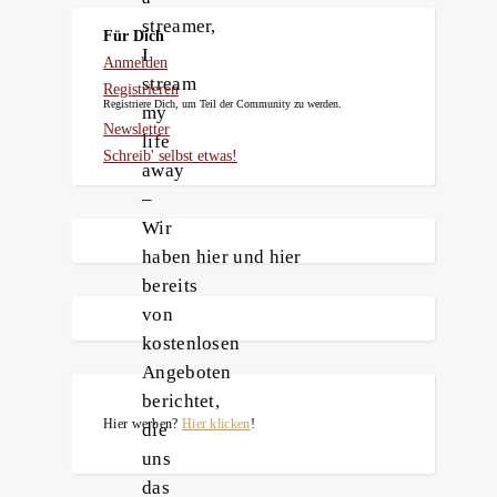
streamer,
Für Dich
I
Anmelden
stream
Registrieren
Registriere Dich, um Teil der Community zu werden.
my
Newsletter
life
Schreib' selbst etwas!
away
–
Wir
haben hier und hier
bereits
von
kostenlosen
Angeboten
berichtet,
Hier werben?
Hier klicken
!
die
uns
das