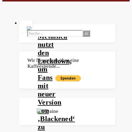
Metallica
nutzt
den
Lockdown,
Wir freuen uns über eine
Kaffeespende...
um
Fans
mit
neuer
Version
von
‚Blackened‘
zu