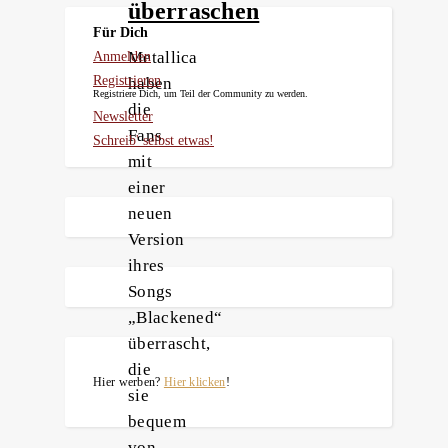
überraschen
Für Dich
Metallica
Anmelden
Registrieren
haben
Registriere Dich, um Teil der Community zu werden.
die
Newsletter
Fans
Schreib' selbst etwas!
mit
einer
neuen
Version
ihres
Songs
„Blackened“
überrascht,
die
Hier werben?
Hier klicken
!
sie
bequem
von