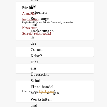
die
Für Dich
aktuellen
Anmelden
Regelungen
Registrieren
Registriere Dich, um Teil der Community zu werden.
und
Newsletter
Lockerungen
Schreib' selbst etwas!
in
der
Corona-
Krise?
Hier
ein
Übersicht.
Schule,
Einzelhandel,
Hier werben?
Hier klicken
!
Veranstaltungen,
Werkstätten
und