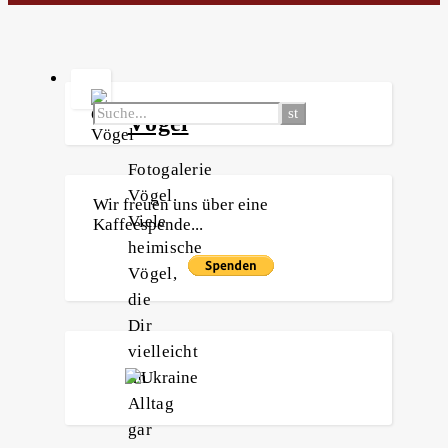
Vögel
Fotogalerie
Vögel.
Wir freuen uns über eine
Viele
Kaffeespende...
heimische
Vögel,
die
Dir
vielleicht
im
Alltag
gar