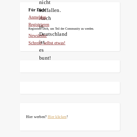
nicht
auffallen.
Für Dich
Anmelden
Auch
Registrieren
in
Registriere Dich, um Teil der Community zu werden.
Deutschland
Newsletter
ist
Schreib' selbst etwas!
es
bunt!
Hier werben?
Hier klicken
!