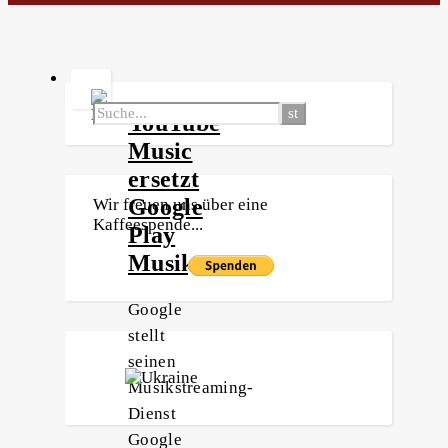
YouTube
Music
ersetzt
Google
Wir freuen uns über eine
Kaffeespende...
Play
Musik
Google
stellt
seinen
Musikstreaming-
Dienst
Google