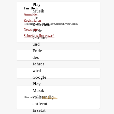
Play
Für Dich
Musik
Anmelden
ein.
Registrieren
Zwischen
Registriere Dich, um Teil der Community zu werden.
Newsletter
Ende
Schreib' selbst etwas!
Oktober
und
Ende
des
Jahres
wird
Google
Play
Musik
vollständig
Hier werben?
Hier klicken
!
entfernt.
Ersetzt