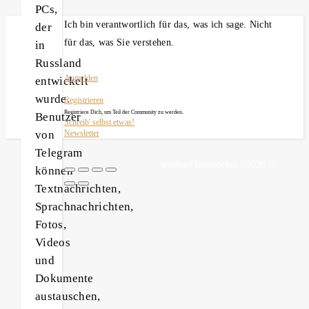
PCs,
Ich bin verantwortlich für das, was ich sage. Nicht
der
für das, was Sie verstehen.
in
Russland
Anmelden
entwickelt
wurde.
Registrieren
Registriere Dich, um Teil der Community zu werden.
Benutzer
Schreib' selbst etwas!
von
Newsletter
Telegram
michael heinbockel - 2026 ©
können
Textnachrichten,
Sprachnachrichten,
Fotos,
Videos
und
Dokumente
austauschen,