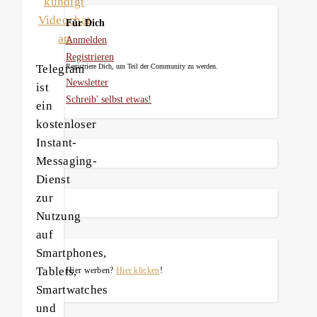
Für Dich
Anmelden
Registrieren
Telegram
Registriere Dich, um Teil der Community zu werden.
Newsletter
ist
Schreib' selbst etwas!
ein
kostenloser
Instant-
Messaging-
Dienst
zur
Nutzung
auf
Smartphones,
Tablets,
Hier werben?
Hier klicken
!
Smartwatches
und